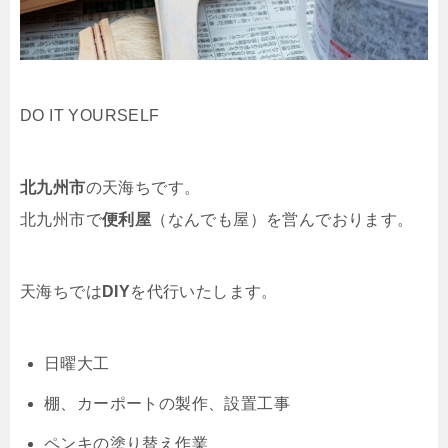
DO IT YOURSELF
北九州市
の天海ちです。
北九州市で
便利屋
（なんでも屋）を営んでおります。
天海ちでは
DIY
を代行いたします。
日曜大工
棚、カーポートの製作、設置工事
ペンキの塗り替え作業