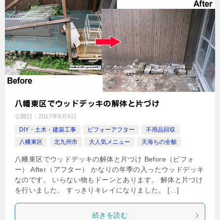
八幡東区でウッドデッキの解体と片づけ
公開日：
2017年6月6日
DIY・土木・建築工事
ビフォーアフター
不用品回収
八幡東区
北九州市
大人気メニュー
天海ちの全貌
八幡東区でウッドデッキの解体と片づけ Before（ビフォ
ー） After（アフター） かなりの年季の入ったウッドデッキ
なのです。 いらない物もドーンとあります。 解体と片づけ
を行いました。 すっきりキレイになりました。 […]
続きを読む