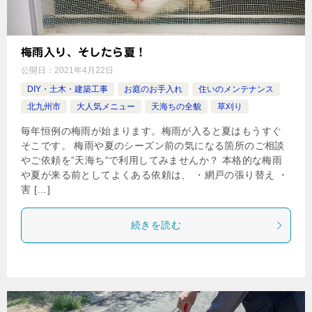
梅雨入り、そしたら夏！
公開日：
2021年4月22日
DIY・土木・建築工事
お庭のお手入れ
住いのメンテナンス
北九州市
大人気メニュー
天海ちの全貌
草刈り
毎年恒例の梅雨が始まります。梅雨が入ると夏はもうすぐ
そこです。 梅雨や夏のシーズン前の気になる箇所のご相談
やご依頼を”天海ち”で利用してみませんか？ 本格的な梅雨
や夏が来る前としてよくある依頼は、 ・網戸の張り替え ・
害 […]
続きを読む