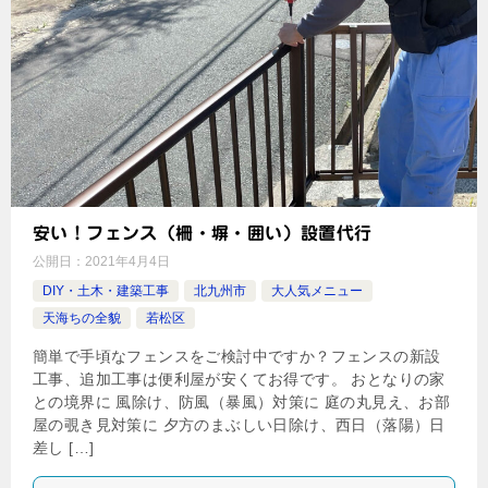
安い！フェンス（柵・塀・囲い）設置代行
公開日：
2021年4月4日
DIY・土木・建築工事
北九州市
大人気メニュー
天海ちの全貌
若松区
簡単で手頃なフェンスをご検討中ですか？フェンスの新設
工事、追加工事は便利屋が安くてお得です。 おとなりの家
との境界に 風除け、防風（暴風）対策に 庭の丸見え、お部
屋の覗き見対策に 夕方のまぶしい日除け、西日（落陽）日
差し […]